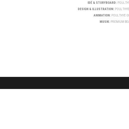
IDÉ & STORYBOARD:
POUL TH
DESIGN &
ILLUSTRATION:
POUL THYE
ANIMATION:
POUL THYE O
MUSIK:
PREMIUM BE